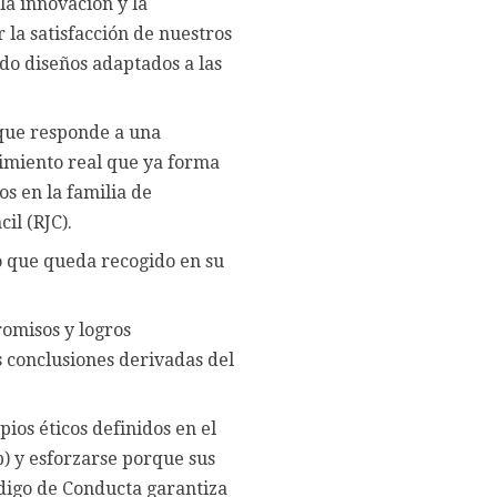
la innovación y la
 la satisfacción de nuestros
ndo diseños adaptados a las
que responde a una
imiento real que ya forma
s en la familia de
il (RJC).
 que queda recogido en su
omisos y logros
s conclusiones derivadas del
ios éticos definidos en el
) y esforzarse porque sus
digo de Conducta garantiza