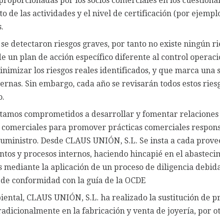
proporcionadas por los socios comerciales en los cuestiona
 de las actividades y el nivel de certificación (por ejemplo
.
 se detectaron riesgos graves, por tanto no existe ningún r
de un plan de acción específico diferente al control operac
inimizar los riesgos reales identificados, y que marca una
ternas. Sin embargo, cada año se revisarán todos estos riesgo
o.
amos comprometidos a desarrollar y fomentar relaciones 
s comerciales para promover prácticas comerciales respon
uministro. Desde CLAUS UNIÓN, S.L. Se insta a cada prove
tos y procesos internos, haciendo hincapié en el abasteci
 mediante la aplicación de un proceso de diligencia debid
 de conformidad con la guía de la OCDE
iental, CLAUS UNIÓN, S.L. ha realizado la sustitución de 
tradicionalmente en la fabricación y venta de joyería, por 