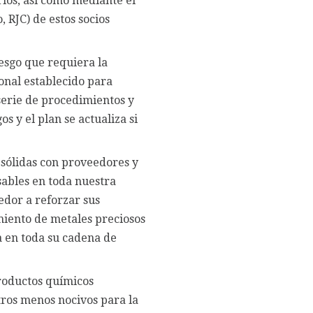
rios, así como mediante el
, RJC) de estos socios
iesgo que requiera la
ional establecido para
 serie de procedimientos y
s y el plan se actualiza si
sólidas con proveedores y
sables en toda nuestra
edor a reforzar sus
miento de metales preciosos
a en toda su cadena de
productos químicos
otros menos nocivos para la