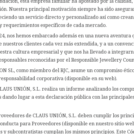
ndación, esta empresa familiar ha apostado por la calidad, 
ión. Nuestra principal motivación siempre ha sido asegurar
reciendo un servicio directo y personalizado así como crea
y requerimientos específicos de cada mercado.
024, nos hemos embarcado además en una nueva aventura 
nuestros clientes cada vez más extendida, y a un convenc
estra cultura empresarial y que nos ha llevado a integrarno
sponsables reconocidas por el Responsible Jewellery Counc
N SL, como miembro del RJC, asume un compromiso ético
 responsabilidad corporativa (disponible en su web).
LAUS UNIÓN, S.L. realiza un informe analizando los compr
 dando lugar a esta declaración pública con las principale
roveedores de CLAUS UNIÓN, S.L. deben cumplir los princip
onducta para Proveedores (disponible en nuestro sitio web
 y subcontratistas cumplan los mismos principios. Este Có