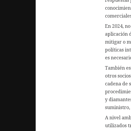
respuestas 
conocimiento
comerciales
En 2024, no
aplicación 
mitigar o m
políticas in
es necesari
También est
otros socio
cadena de s
procedimien
y diamantes
suministro,
A nivel amb
utilizados 