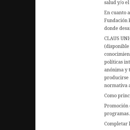
salud y/o e
En cuanto a
Fundación P
donde desar
CLAUS UNIÓN
(disponible
conocimient
políticas i
anónima y t
producirse c
normativa a
Como princ
Promoción d
programas…
Completar l