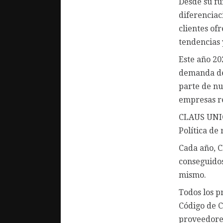
Desde su fu
diferenciac
clientes of
tendencias 
Este año 2
demanda de 
parte de nu
empresas re
CLAUS UNIO
Política de
Cada año, C
conseguidos
mismo.
Todos los p
Código de C
proveedores