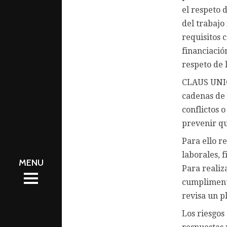
el respeto 
del trabajo 
requisitos 
financiació
respeto de 
CLAUS UNIÓN
cadenas de 
conflictos 
prevenir qu
Para ello r
laborales, 
Y
Para realiz
Y
ibility
cumplimente
 Anual
revisa un p
ibility
 Anual
Los riesgos